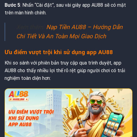
Bước 5
: Nhấn “Cài đặt”, sau vài giây app AU88 sẽ có mặt
trên màn hình chính.
Xem thêm:
Nạp Tiền AU88 – Hướng Dẫn
Chi Tiết Và An Toàn Mọi Giao Dịch
Ưu điểm vượt trội khi sử dụng app AU88
Khi so sánh với phiên bản truy cập qua trình duyệt, app
AU88 cho thấy nhiều lợi thế rõ rệt giúp người chơi có trải
nghiệm toàn diện hơn: