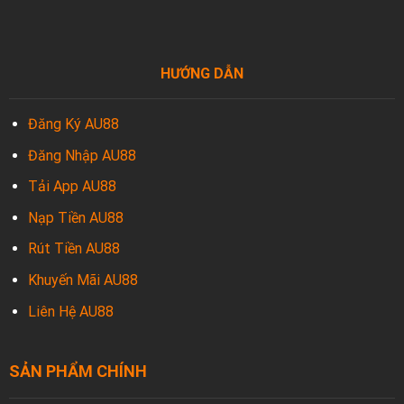
HƯỚNG DẪN
Đăng Ký AU88
Đăng Nhập AU88
Tải App AU88
Nạp Tiền AU88
Rút Tiền AU88
Khuyến Mãi AU88
Liên Hệ AU88
SẢN PHẨM CHÍNH