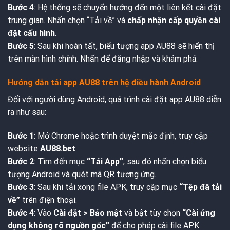
Bước 4
: Hệ thống sẽ chuyển hướng đến một liên kết cài đặt
trung gian. Nhấn chọn “Tải về” và
chấp nhận cấp quyền cài
đặt cấu hình
.
Bước 5
: Sau khi hoàn tất, biểu tượng app AU88 sẽ hiển thị
trên màn hình chính. Nhấn để đăng nhập và khám phá.
Hướng dẫn tải app AU88 trên hệ điều hành Android
Đối với người dùng Android, quá trình cài đặt app AU88 diễn
ra như sau:
Bước 1
: Mở Chrome hoặc trình duyệt mặc định, truy cập
website
AU88.bet
Bước 2
: Tìm đến mục
“Tải App”
, sau đó nhấn chọn biểu
tượng Android và quét mã QR tương ứng.
Bước 3
: Sau khi tải xong file APK, truy cập mục
“Tệp đã tải
về”
trên điện thoại.
Bước 4
: Vào
Cài đặt > Bảo mật
và bật tùy chọn
“Cài ứng
dụng không rõ nguồn gốc”
để cho phép cài file APK.