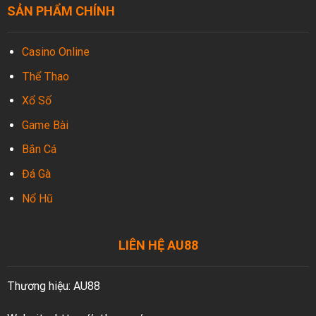
SẢN PHẨM CHÍNH
Casino Online
Thể Thao
Xổ Số
Game Bài
Bắn Cá
Đá Gà
Nổ Hũ
LIÊN HỆ AU88
Thương hiệu: AU88