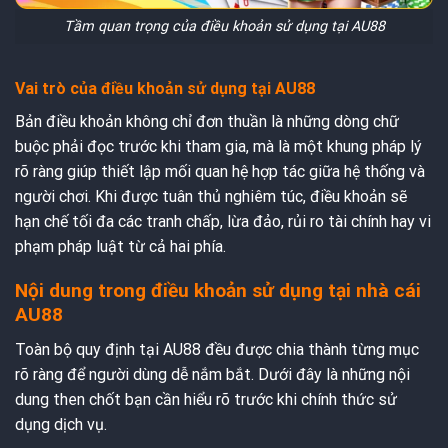
Tầm quan trọng của điều khoản sử dụng tại AU88
Vai trò của điều khoản sử dụng tại AU88
Bản điều khoản không chỉ đơn thuần là những dòng chữ
buộc phải đọc trước khi tham gia, mà là một khung pháp lý
rõ ràng giúp thiết lập mối quan hệ hợp tác giữa hệ thống và
người chơi. Khi được tuân thủ nghiêm túc, điều khoản sẽ
hạn chế tối đa các tranh chấp, lừa đảo, rủi ro tài chính hay vi
phạm pháp luật từ cả hai phía.
Nội dung trong điều khoản sử dụng tại nhà cái
AU88
Toàn bộ quy định tại AU88 đều được chia thành từng mục
rõ ràng để người dùng dễ nắm bắt. Dưới đây là những nội
dung then chốt bạn cần hiểu rõ trước khi chính thức sử
dụng dịch vụ.