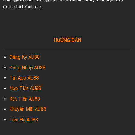
đậm chất đỉnh cao.
HƯỚNG DẪN
Đăng Ký AU88
Đăng Nhập AU88
Tải App AU88
Nạp Tiền AU88
Rút Tiền AU88
Khuyến Mãi AU88
Liên Hệ AU88