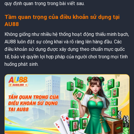
quy định quan trọng trong bài viết sau.
Tầm quan trọng của điều khoản sử dụng tại
AU88
Không giống như nhiều hệ thống hoạt động thiếu minh bạch,
AU88 luôn đặt sự công khai và rõ ràng lên hàng đầu. Các
điều khoản sử dụng được xây dựng theo chuẩn mực quốc
tế, bảo vệ quyền lợi hợp pháp của người chơi trong mọi tình
huống phát sinh.