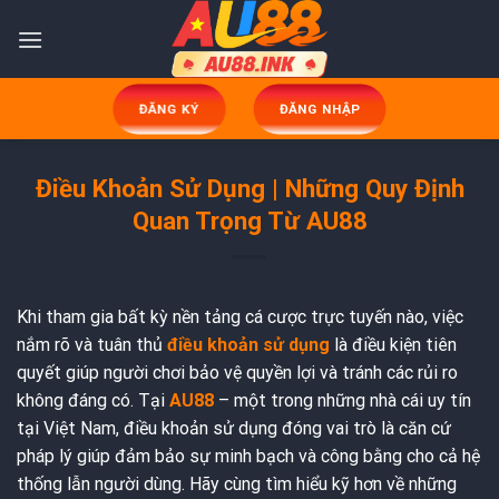
Skip
to
content
ĐĂNG KÝ
ĐĂNG NHẬP
Điều Khoản Sử Dụng | Những Quy Định
Quan Trọng Từ AU88
Khi tham gia bất kỳ nền tảng cá cược trực tuyến nào, việc
nắm rõ và tuân thủ
điều khoản sử dụng
là điều kiện tiên
quyết giúp người chơi bảo vệ quyền lợi và tránh các rủi ro
không đáng có. Tại
AU88
– một trong những nhà cái uy tín
tại Việt Nam, điều khoản sử dụng đóng vai trò là căn cứ
pháp lý giúp đảm bảo sự minh bạch và công bằng cho cả hệ
thống lẫn người dùng. Hãy cùng tìm hiểu kỹ hơn về những